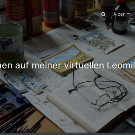
Alben
n auf meiner virtuellen Leomil