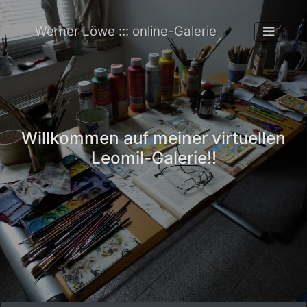
Werner Löwe ::: online-Galerie
Willkommen auf meiner virtuellen
Leomil-Galerie!!