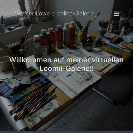
Werner Löwe ::: online-Galerie
Willkommen auf meiner virtuellen
Leomil-Galerie!!