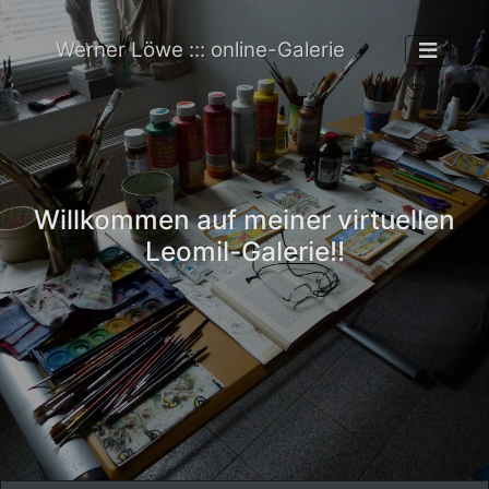
Werner Löwe ::: online-Galerie
Willkommen auf meiner virtuellen
Leomil-Galerie!!