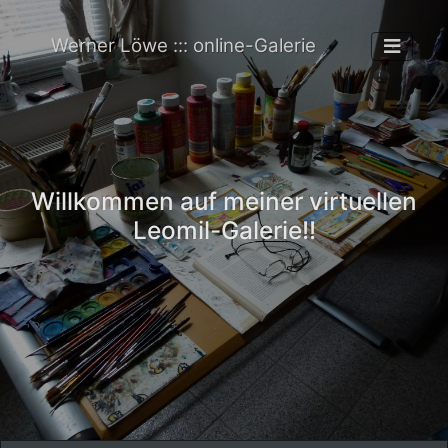
Werner Löwe ::: online-Galerie
Willkommen auf meiner virtuellen
Leomil-Galerie!!