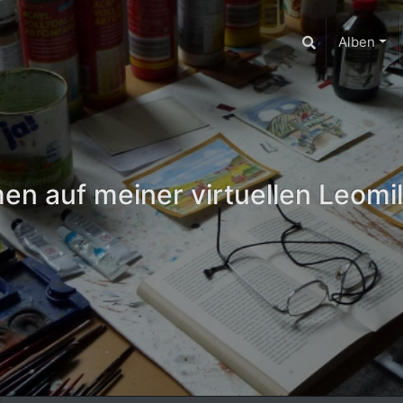
Alben
n auf meiner virtuellen Leomil