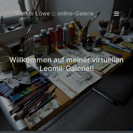
Werner Löwe ::: online-Galerie
Willkommen auf meiner virtuellen
Leomil-Galerie!!