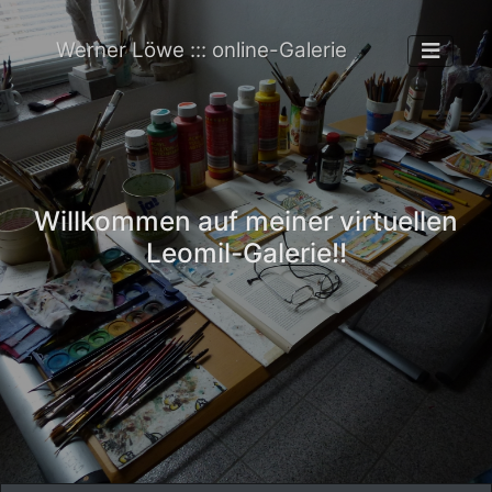
Werner Löwe ::: online-Galerie
Willkommen auf meiner virtuellen
Leomil-Galerie!!