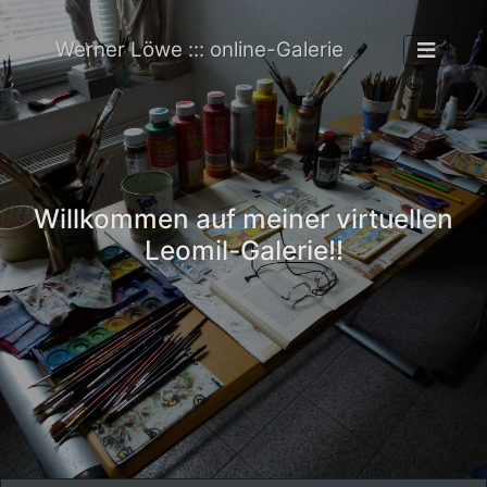
Werner Löwe ::: online-Galerie
Willkommen auf meiner virtuellen
Leomil-Galerie!!