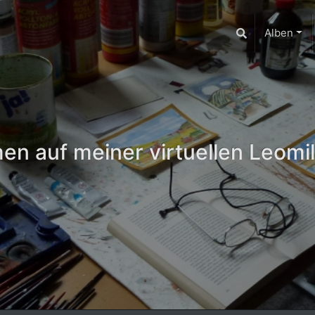
Alben
n auf meiner virtuellen Leomil