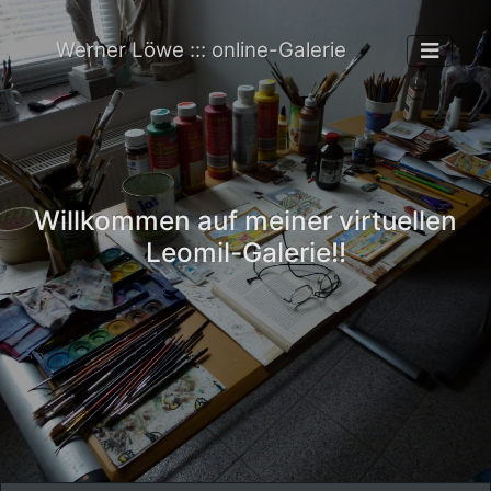
Werner Löwe ::: online-Galerie
Willkommen auf meiner virtuellen
Leomil-Galerie!!