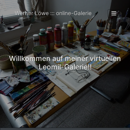
Werner Löwe ::: online-Galerie
Willkommen auf meiner virtuellen
Leomil-Galerie!!