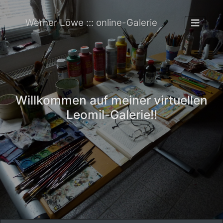
Werner Löwe ::: online-Galerie
Willkommen auf meiner virtuellen
Leomil-Galerie!!