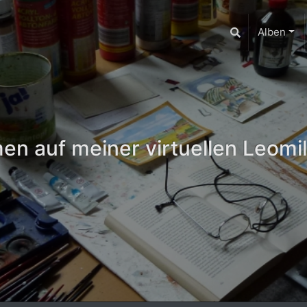
Alben
n auf meiner virtuellen Leomil