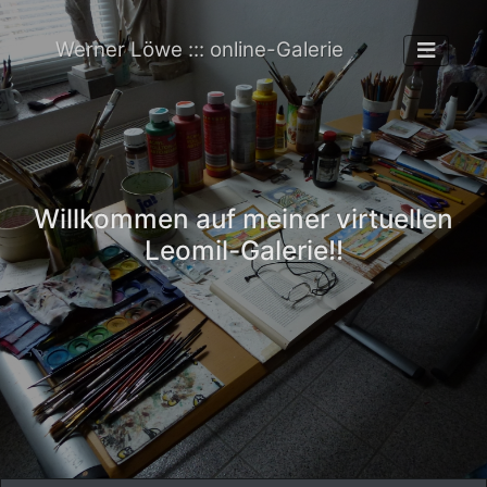
Werner Löwe ::: online-Galerie
Willkommen auf meiner virtuellen
Leomil-Galerie!!