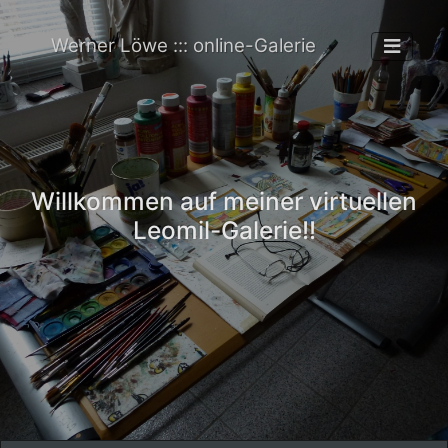
Werner Löwe ::: online-Galerie
Willkommen auf meiner virtuellen
Leomil-Galerie!!