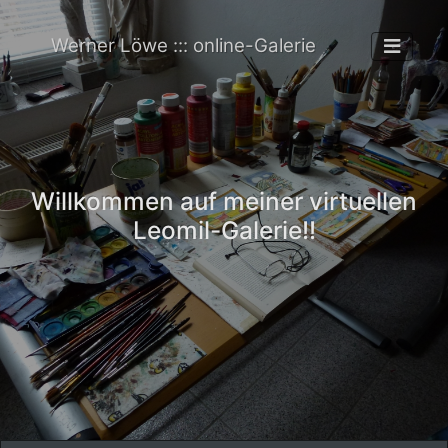
Werner Löwe ::: online-Galerie
Willkommen auf meiner virtuellen
Leomil-Galerie!!