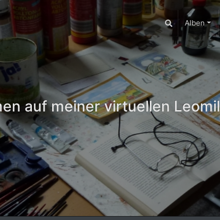
Alben
n auf meiner virtuellen Leomil