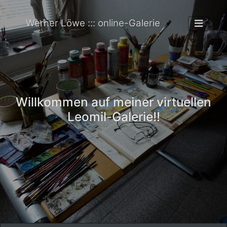
Werner Löwe ::: online-Galerie
Willkommen auf meiner virtuellen
Leomil-Galerie!!