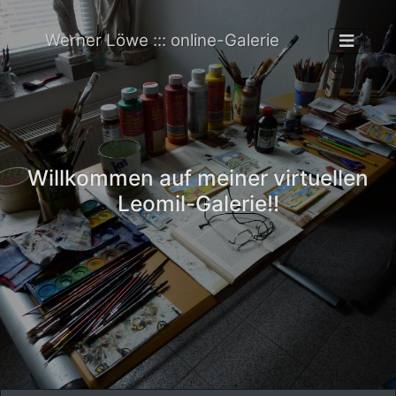
Werner Löwe ::: online-Galerie
Willkommen auf meiner virtuellen
Leomil-Galerie!!