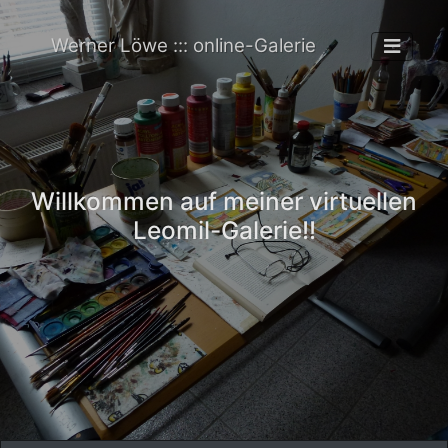
Werner Löwe ::: online-Galerie
Willkommen auf meiner virtuellen
Leomil-Galerie!!