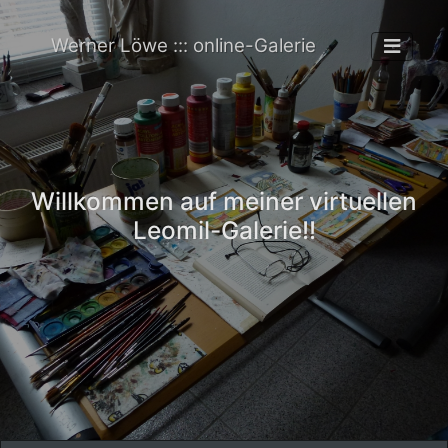
Werner Löwe ::: online-Galerie
Willkommen auf meiner virtuellen
Leomil-Galerie!!