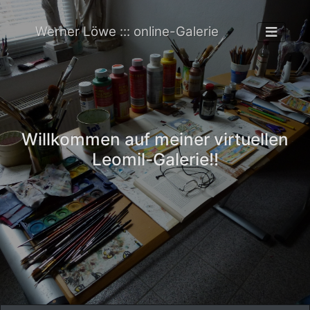
Werner Löwe ::: online-Galerie
Willkommen auf meiner virtuellen
Leomil-Galerie!!