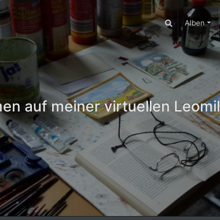
Alben
n auf meiner virtuellen Leomil