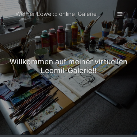
Werner Löwe ::: online-Galerie
Willkommen auf meiner virtuellen
Leomil-Galerie!!