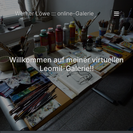
Werner Löwe ::: online-Galerie
Willkommen auf meiner virtuellen
Leomil-Galerie!!