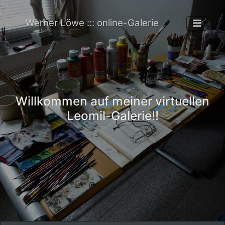
Werner Löwe ::: online-Galerie
Willkommen auf meiner virtuellen
Leomil-Galerie!!