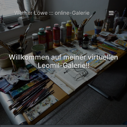
Werner Löwe ::: online-Galerie
Willkommen auf meiner virtuellen
Leomil-Galerie!!