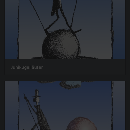
Junikugelläufer