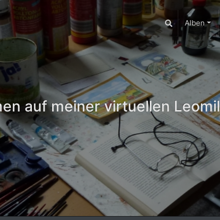
Alben
n auf meiner virtuellen Leomil