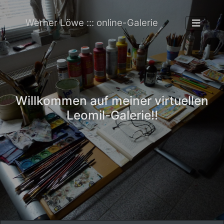
Werner Löwe ::: online-Galerie
Willkommen auf meiner virtuellen
Leomil-Galerie!!