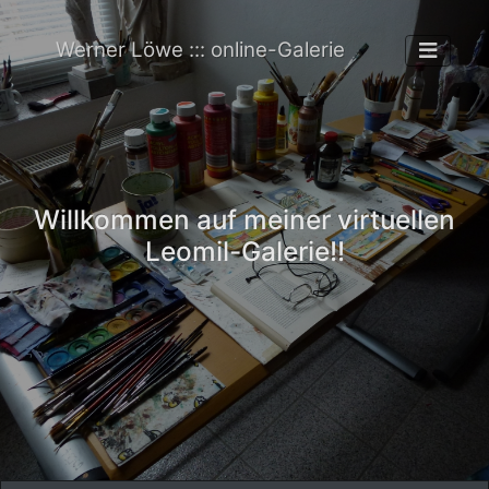
Werner Löwe ::: online-Galerie
Willkommen auf meiner virtuellen
Leomil-Galerie!!