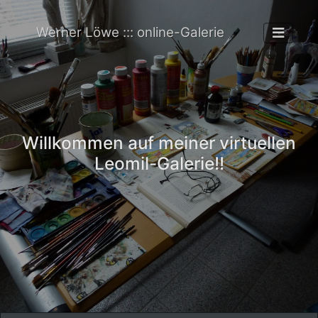
Werner Löwe ::: online-Galerie
Willkommen auf meiner virtuellen
Leomil-Galerie!!